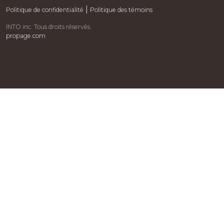
|
Politique de confidentialité
Politique des témoins
INTO inc. Tous droits réservés.
propage.com