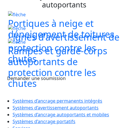
autoportants
Portiques à neige et
déneigement de toitures
Lignes d’avertissement de
protection contre les
Rampes et garde-corps
chutes
autoportants de
protection contre les
Demander une soumission
chutes
Systèmes d’ancrage permanents intégrés
Systèmes d’avertissement autoportants
Systèmes d’ancrage autoportants et mobiles
Systèmes d’ancrage portatifs