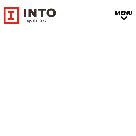
MENU
Actualités
Consultez nos dernières nouvelles,
divers articles et des infolettres sur
des sujets d’intérêt.